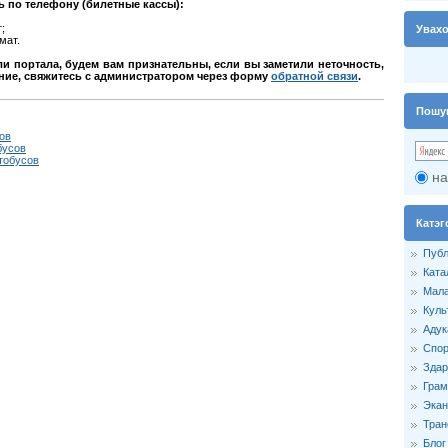
ь по телефону (билетные кассы):
;
Увах
мат.
 портала, будем вам признательны, если вы заметили неточность,
ние, свяжитесь с администратором через форму
обратной связи
.
Пошу
ов
бусов
тобусов
на
Катэг
Публ
Ката
Мала
Куль
Адук
Спор
Здар
Грам
Экан
Тран
Блог