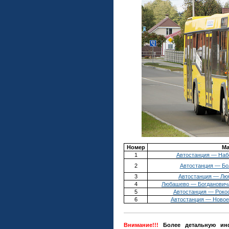
Номер
Ма
1
Автостанция — Наб
2
Автостанция — Бо
3
Автостанция — Лю
4
Любашево — Богданович
5
Автостанция — Роко
6
Автостанция — Новое
Внимание!!!
Более детальную инф