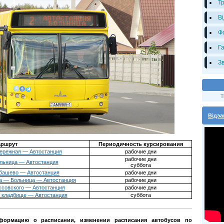
Т
В
Ф
Г
З
T
Відэа
ршрут
Периодичность курсирования
ережная — Автостанция
рабочие дни
рабочие дни
льница — Автостанция
суббота
башево — Автостанция
рабочие дни
а — Больница — Автостанция
рабочие дни
ссовского — Автостанция
рабочие дни
 кладбище — Автостанция
суббота
ормацию о расписании, изменении расписания автобусов по