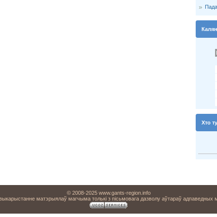
Пада
Каля
Хто т
© 2008-2025 www.gants-region.info
 выкарыстанне матэрыялаў магчыма толькі з пісьмовага дазволу аўтараў адпаведных 