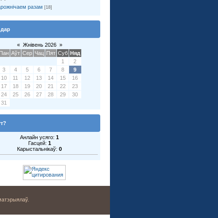
рожнічаем разам
[18]
ндар
«
Жнівень 2026
»
Пан
Аўт
Сер
Чац
Пят
Суб
Няд
1
2
3
4
5
6
7
8
9
10
11
12
13
14
15
16
17
18
19
20
21
22
23
24
25
26
27
28
29
30
31
ут?
Анлайн усяго:
1
Гасцей:
1
Карыстальнікаў:
0
матэрыялаў.