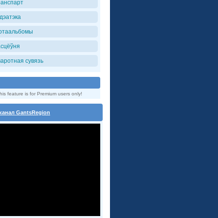
ранспарт
iдэатэка
отаальбомы
асцёўня
варотная сувязь
his feature is for Premium users only!
канал GantsRegion