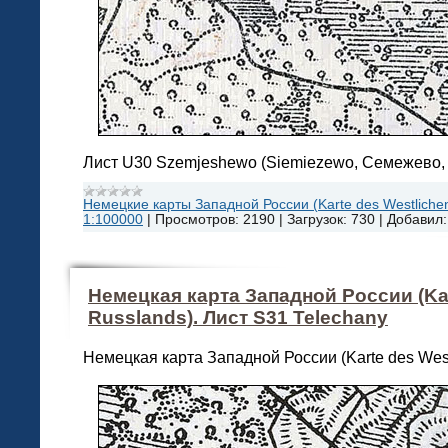
Лист U30 Szemjeshewo (Siemiezewo, Семежево, 
Немецкие карты Западной России (Karte des Westlichen
1:100000
|
Просмотров:
2190
|
Загрузок:
730
|
Добавил:
Немецкая карта Западной России (Kar
Russlands). Лист S31 Telechany
Немецкая карта Западной России (Karte des West