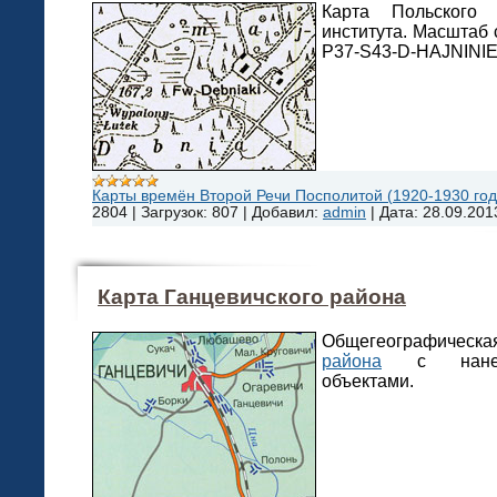
Карта Польского в
института. Масштаб 
P37-S43-D-HAJNINIE
Карты времён Второй Речи Посполитой (1920-1930 года
2804
|
Загрузок:
807
|
Добавил:
admin
|
Дата:
28.09.201
Карта Ганцевичского района
Общегеографическ
района
с нанесё
объектами.