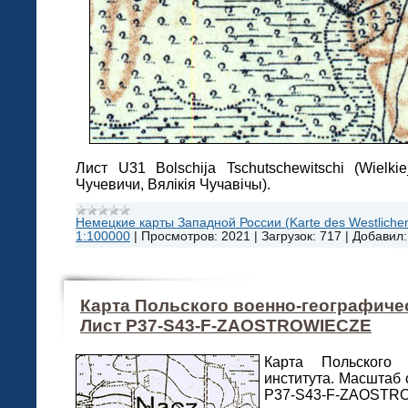
Лист U31 Bolschija Tschutschewitschi (Wielk
Чучевичи, Вялікія Чучавічы).
Немецкие карты Западной России (Karte des Westlichen
1:100000
|
Просмотров:
2021
|
Загрузок:
717
|
Добавил:
Карта Польского военно-географичес
Лист P37-S43-F-ZAOSTROWIECZE
Карта Польского в
института. Масштаб 
P37-S43-F-ZAOSTR