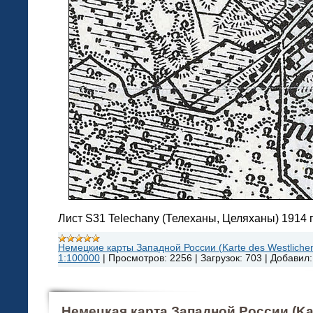
Лист S31 Telechany (Телеханы, Целяханы) 1914 г
Немецкие карты Западной России (Karte des Westlichen
1:100000
|
Просмотров:
2256
|
Загрузок:
703
|
Добавил:
Немецкая карта Западной России (Kar