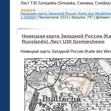
Лист T30 Szinjawka (Siniawka, Синявка, Сіняўка)
Немецкие карты Западной России (Karte des Westlichen
1:100000
|
Просмотров:
2213
|
Загрузок:
797
|
Добавил:
Немецкая карта Западной России (Kar
Russlands). Лист U30 Szemjeshewo
Немецкая карта Западной России (Karte des West