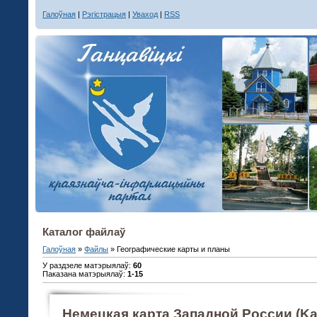
Галоўная
|
Рэгістрацыя
|
Уваход
|
RSS
Каталог файлаў
Галоўная
»
Файлы
» Географические карты и планы
У раздзеле матэрыялаў
:
60
Паказана матэрыялаў
:
1-15
Немецкая карта Западной России (Kar