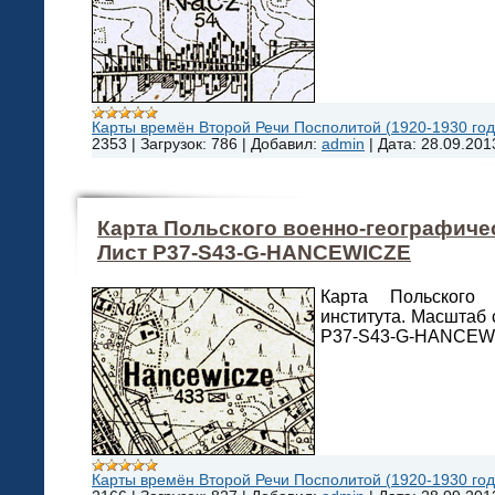
Карты времён Второй Речи Посполитой (1920-1930 года
2353
|
Загрузок:
786
|
Добавил:
admin
|
Дата:
28.09.201
Карта Польского военно-географичес
Лист P37-S43-G-HANCEWICZE
Карта Польского в
института. Масштаб 
P37-S43-G-HANCEW
Карты времён Второй Речи Посполитой (1920-1930 года