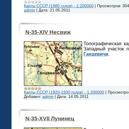
Карты СССР (1980 годов) - 1:200000
|
Просмотров:
30
admin
|
Дата:
21.05.2011
N-35-XIV Несвиж
Топографическая ка
Западный участок л
Ганцевичи
.
Карты СССР (1920-1930 годов) - 1:200000
|
Просмотро
Добавил:
admin
|
Дата:
14.05.2011
N-35-XVII Лунинец