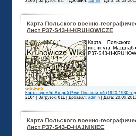
2166
|
Загрузок:
827
|
Добавил:
admin
|
Дата:
28.09.201
Карта Польского военно-географичес
Лист P37-S43-H-KRUHOWICZE
Карта Польского в
института. Масштаб 
P37-S43-H-KRUHOW
Карты времён Второй Речи Посполитой (1920-1930 года
2184
|
Загрузок:
811
|
Добавил:
admin
|
Дата:
28.09.201
Карта Польского военно-географичес
Лист P37-S43-D-HAJNINIEC