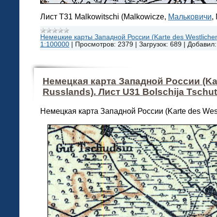
Лист T31 Malkowitschi (Malkowicze,
Мальковичи
,
Немецкие карты Западной России (Karte des Westlichen
1:100000
|
Просмотров:
2379
|
Загрузок:
689
|
Добавил:
Немецкая карта Западной России (Kar
Russlands). Лист U31 Bolschija Tschu
Немецкая карта Западной России (Karte des West