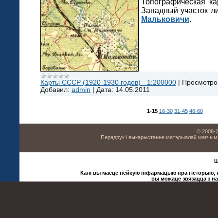
Топографическая ка
Западный участок ли
Мальковичи
.
Карты СССР (1920-1930 годов) - 1:200000
|
Просмотро
Добавил:
admin
|
Дата:
14.05.2011
1-15
16-30
31-45
46-60
© 2008-2
Перадрук і выкарыстанне матэрыялаў магчыма 
Ш
Калі вы маеце нейкую інфармацыю пра гісторыю, ку
вы можаце звязацца з н