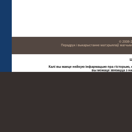
© 2008-2
Перадрук і выкарыстанне матэрыялаў магчыма 
Ш
Калі вы маеце нейкую інфармацыю пра гісторыю, ку
вы можаце звязацца з н