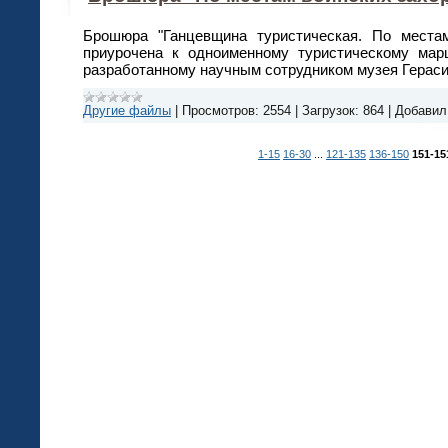
Брошюра "Ганцевщина туристическая. По местам
приурочена к одноименному туристическому мар
разработанному научным сотрудником музея Гераси
Другие файлы
|
Просмотров:
2554
|
Загрузок:
864
|
Добавил
1-15
16-30
...
121-135
136-150
151-15