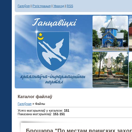
Галоўня
|
Рэгістрацыя
|
Уваход
|
RSS
Каталог файлаў
Галоўная
»
Файлы
Усяго матэрыялаў у каталозе
:
151
Паказана матэрыялаў
:
151-151
Брошюра "По местам воинских захор