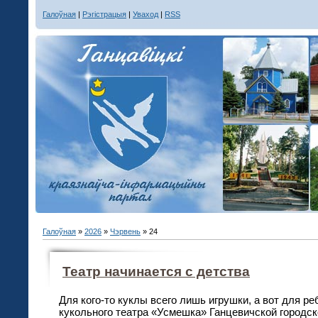
Галоўная
|
Рэгістрацыя
|
Уваход
|
RSS
Галоўная
»
2026
»
Чэрвень
»
24
Театр начинается с детства
Для кого-то куклы всего лишь игрушки, а вот для ре
кукольного театра «Усмешка» Ганцевичской городск