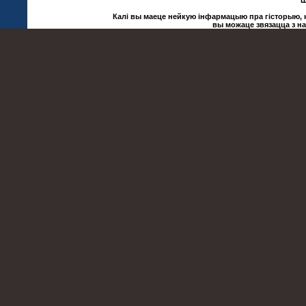
Ш
Калі вы маеце нейкую інфармацыю пра гісторыю, ку
вы можаце звязацца з н