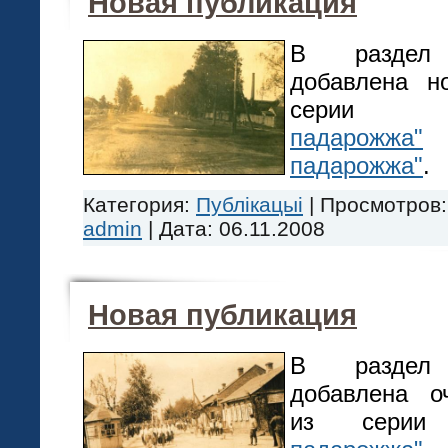
Новая публикация
В разд
добавлена н
сери
падарожжа"
падарожжа"
.
Категория:
Публікацыі
|
Просмотров:
admin
|
Дата:
06.11.2008
Новая публикация
В разд
добавлена о
из сер