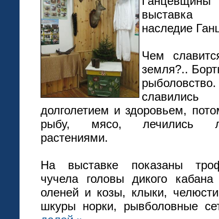
Ганцевщин
выставка
наследие Ган
Чем славитс
земля?.. Борт
рыболов
славили
долголетием и здоровьем, пото
рыбу, мясо, лечились ле
растениями.
На выставке показаны троф
чучела головы дикого кабана 
оленей и козы, клыки, челюсти
шкуры норки, рывболовные с