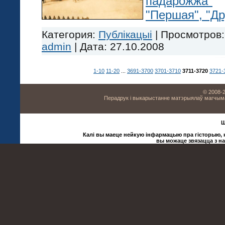
падарожжа"
"Першая", "Др
Категория:
Публікацыі
|
Просмотров:
admin
|
Дата:
27.10.2008
1-10
11-20
...
3691-3700
3701-3710
3711-3720
3721-
© 2008-2
Перадрук і выкарыстанне матэрыялаў магчыма 
Ш
Калі вы маеце нейкую інфармацыю пра гісторыю, ку
вы можаце звязацца з н