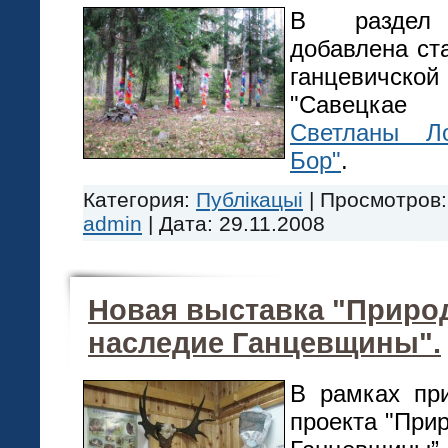
В разд
добавлена ст
ганцевич
"Савецка
Светланы Л
Бор"
.
Категория:
Публікацыі
|
Просмотров:
admin
|
Дата:
29.11.2008
Новая выставка "Приро
наследие Ганцевщины".
В рамках при
проекта "При