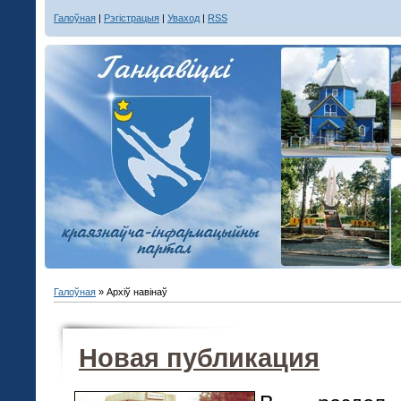
Галоўная
|
Рэгістрацыя
|
Уваход
|
RSS
Галоўная
»
Архіў навінаў
Новая публикация