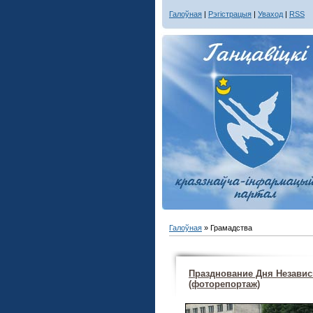
Галоўная
|
Рэгістрацыя
|
Уваход
|
RSS
Галоўная
»
Грамадства
Празднование Дня Независ
(фоторепортаж)