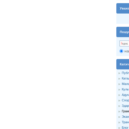
Увах
Пошу
на
Катэг
Публ
Ката
Мала
Куль
Адук
Спор
Здар
Грам
Экан
Тран
Блог