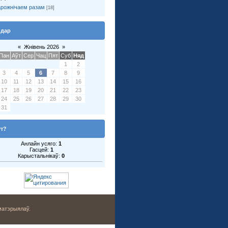
рожнічаем разам
[18]
ндар
«
Жнівень 2026
»
Пан
Аўт
Сер
Чац
Пят
Суб
Няд
1
2
3
4
5
6
7
8
9
10
11
12
13
14
15
16
17
18
19
20
21
22
23
24
25
26
27
28
29
30
31
ут?
Анлайн усяго:
1
Гасцей:
1
Карыстальнікаў:
0
матэрыялаў.