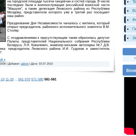
на городской площади тысячи ганцевчан и гостей города. В числе
Т
последних были и военнослужащие российской воинской части
"Машуки”, а также делегация Леовского района из Республики
В
Молдова, представители которого уже в третий раз посещают
наш район.
Ф
Празднование Дня Независимости началось с митинга, который
открыл председатель районного исполнительного комитета В.М.
Г
Столяр.
С поздравлениями к присутствующим также обратились депутат
З
Палаты представителей Национального собрания Республики
Беларусь Л.Н. Ковалевич, инженер-механик автопарка №7 Д.В.
ника: председатель Леовского района И.И. Гудумак и заместитель
”.
T
ей »
2936
|
Добавил:
admin
|
Дата:
03.07.2010
Відэа
-10
11-20
...
561-570
571-580
581-581