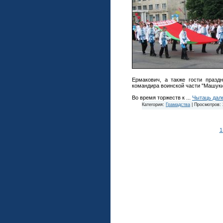
Ермакович, а также гости празд
командира воинской части "Машуки
Во время торжеств к
...
Чытаць дал
Категория:
Грамадства
|
Просмотров:
1