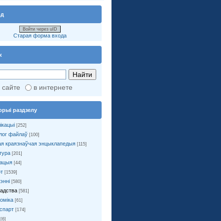
од
Войти через uID
Старая форма входа
к
 сайте
в интернете
орыі раздзелу
ікацыі
[252]
лог файлаў
[100]
я краязнаўчая энцыклапедыя
[115]
тура
[201]
ацыя
[44]
т
[1539]
энні
[580]
адства
[581]
оміка
[61]
спарт
[174]
[6]