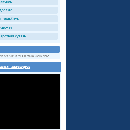
ранспарт
iдэатэка
отаальбомы
асцёўня
варотная сувязь
his feature is for Premium users only!
канал GantsRegion