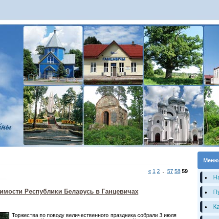
Меню
«
1
2
...
57
58
59
Н
имости Республики Беларусь в Ганцевичах
П
К
Торжества по поводу величественного праздника собрали 3 июля