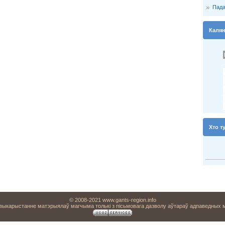
Пада
Каля
Хто т
© 2008-2021 www.gants-region.info
 выкарыстанне матэрыялаў магчыма толькі з пісьмовага дазволу аўтараў адпаведных 