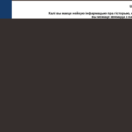
Ш
Калі вы маеце нейкую інфармацыю пра гісторыю, ку
вы можаце звязацца з н