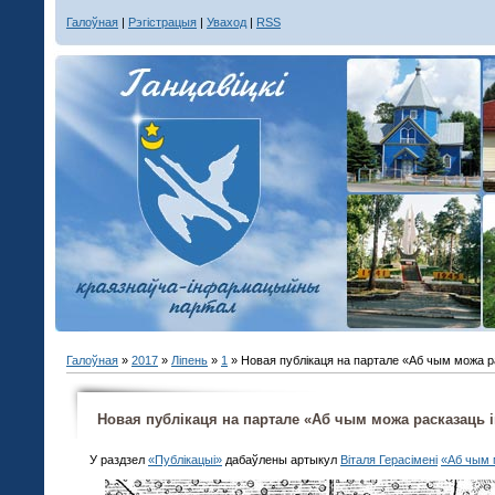
Галоўная
|
Рэгістрацыя
|
Уваход
|
RSS
Галоўная
»
2017
»
Ліпень
»
1
» Новая публікаця на партале «Аб чым можа р
Новая публікаця на партале «Аб чым можа расказаць 
У раздзел
«Публікацыі»
дабаўлены артыкул
Віталя Герасімені
«Аб чым 