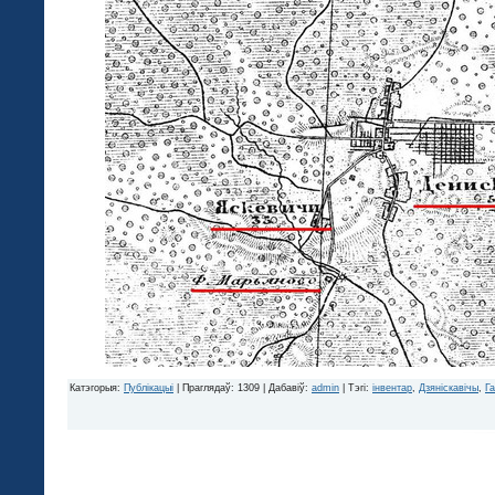
Катэгорыя
:
Публікацыі
|
Праглядаў
: 1309 |
Дабавіў
:
admin
|
Тэгі
:
інвентар
,
Дзяніскавічы
,
Га