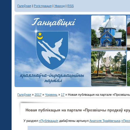
Галоўная
|
Рэгістрацыя
|
Уваход
|
RSS
Галоўная
»
2017
»
Чэрвень
»
17
» Новая публікацыя на партале «Прозвішчы
Новая публікацыя на партале «Прозвішчы продкаў кру
У раздзел
«Публікацыі»
дабаўлены артыкул
Анатоля Трафімчыка
«Проз