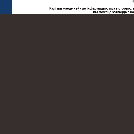
Ш
Калі вы маеце нейкую інфармацыю пра гісторыю, ку
вы можаце звязацца з н