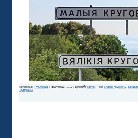
Катэгорыя
:
Публікацыі
|
Праглядаў
: 1912 |
Дабавіў
:
admin
|
Тэгі
:
Вялікія Круговічы
,
Ганцаві
Трафімчык