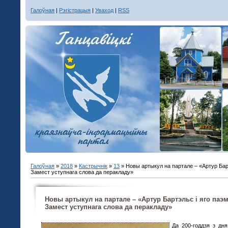
Галоўная
|
Рэгістрацыя
|
Уваход
|
RSS
Галоўная
»
2018
»
Кастрычнік
»
13
» Новы артыкул на партале – «Артур Барт
Замест уступнага слова да перакладу»
Новы артыкул на партале – «Артур Бартэльс і яго паэм
Замест уступнага слова да перакладу»
Да 200-годдзя з дн