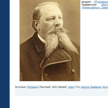
раздзел
«Публіакцы
Трафімчыка
«Ар
«Дзяніскавічы». Заме
Катэгорыя
:
Публікацыі
|
Праглядаў
: 1443 |
Дабавіў
:
vitalis
|
Тэгі
:
Анатоль Трафімчык
,
Арту