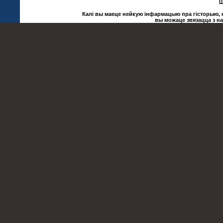
Ш
Калі вы маеце нейкую інфармацыю пра гісторыю, ку
вы можаце звязацца з н