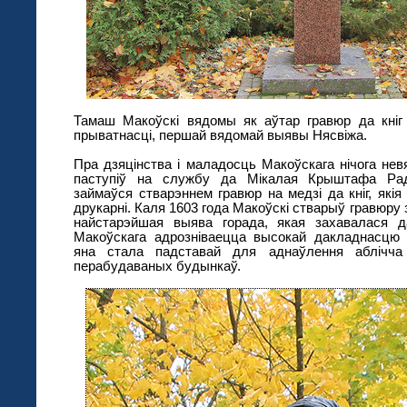
Тамаш Макоўскі вядомы як аўтар гравюр да кніг 
прыватнасці, першай вядомай выявы Нясвіжа.
Пра дзяцінства і маладосць Макоўскага нічога нев
паступіў на службу да Мікалая Крыштафа Радзі
займаўся стварэннем гравюр на медзі да кніг, які
друкарні. Каля 1603 года Макоўскі стварыў гравюру 
найстарэйшая выява горада, якая захавалася 
Макоўскага адрозніваецца высокай дакладнасцю
яна стала падставай для аднаўлення аблічча
перабудаваных будынкаў.