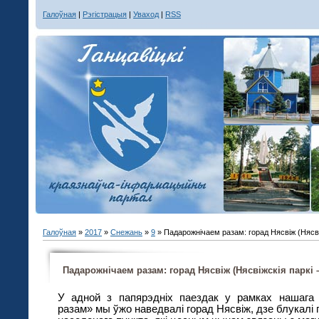
Галоўная
|
Рэгістрацыя
|
Уваход
|
RSS
Галоўная
»
2017
»
Снежань
»
9
» Падарожнічаем разам: горад Нясвіж (Нясві
Падарожнічаем разам: горад Нясвіж (Нясвіжскія паркі 
У адной з папярэдніх паездак у рамках нашага
разам» мы ўжо наведвалі горад Нясвіж, дзе блукалі