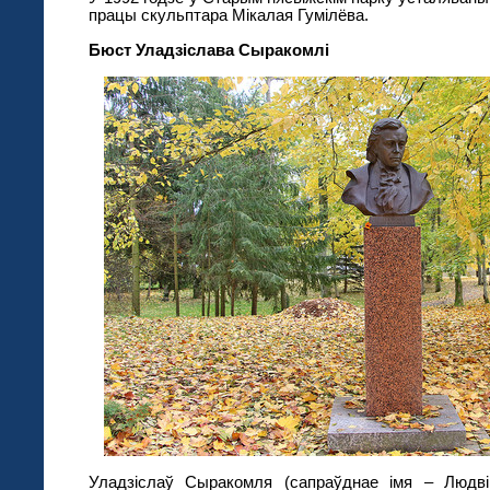
працы скульптара Мікалая Гумілёва.
Бюст Уладзіслава Сыракомлі
Уладзіслаў Сыракомля (сапраўднае імя – Людві