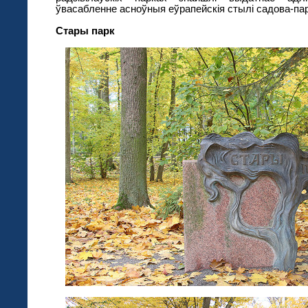
ўвасабленне асноўныя еўрапейскія стылі садова-па
Стары парк