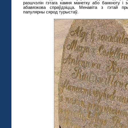
разшчэлін гэтага камня манетку або банкноту і 
абавязкова спраўдзіцца. Менавіта з гэтай п
папулярны сярод турыстаў.