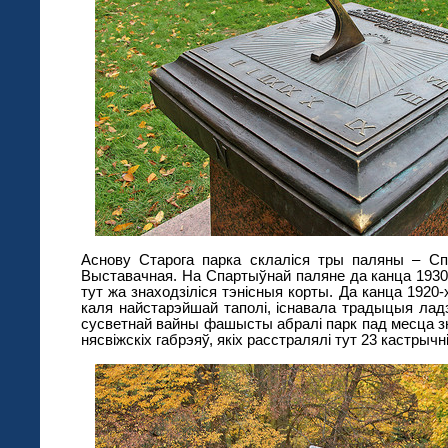
Аснову Старога парка склаліся тры паляны – Сп
Выставачная. На Спартыўнай паляне да канца 1930-
тут жа знаходзіліся тэнісныя корты. Да канца 1920
каля найстарэйшай таполі, існавала традыцыя ладз
сусветнай вайны фашысты абралі парк пад месца 
нясвіжскіх габрэяў, якіх расстралялі тут 23 кастрычні