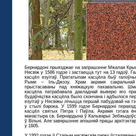
Бернардоні прыязджае на запрашэнне Мікалая Крыш
Нясвіж у 1586 годзе і застаецца тут на 13 гадоў. 
касцёл езуітаў. Прататыпам касцёла быў галоўны
Рыме – Іль-Джэзу. Храм акрамя сакральнай
прыстасаваны пад княжацкую пахавальню. Шма
касцёла патрабавала дакладнай выверкі яго пра
будаўніцтва касцёла было скончана і адбылося п
езуітаў у Нясвіжы лічыцца першай пабудовай на т
у стылі барока. У 1599 годзе Бернардоні пераяз
касцёл святых Пятра і Паўла. Акрамя гэтага ё
манастыра св. Бернардына ў Кальварыі Зебжыдоўска
ў Вільні. Але завяршэнне апошняй працы архітэкта
у 1605.
У 1992 годзе ў Старым нясвіжскім парку ўсталяван