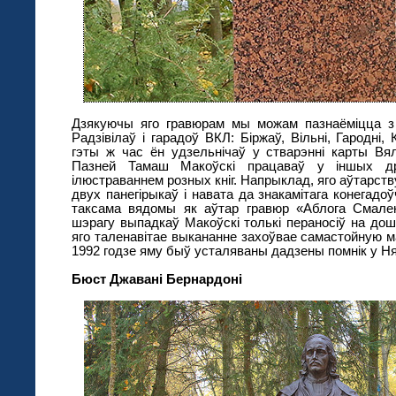
Дзякуючы яго гравюрам мы можам пазнаёміцца з
Радзівілаў і гарадоў ВКЛ: Біржаў, Вільні, Гародні,
гэты ж час ён удзельнічаў у стварэнні карты Вялі
Пазней Тамаш Макоўскі працаваў у іншых др
ілюстраваннем розных кніг. Напрыклад, яго аўтарст
двух панегірыкаў і навата да знакамітага конегадоў
таксама вядомы як аўтар гравюр «Аблога Смале
шэрагу выпадкаў Макоўскі толькі пераносіў на дош
яго таленавітае выкананне захоўвае самастойную 
1992 годзе яму быў усталяваны дадзены помнік у Н
Бюст Джавані Бернардоні