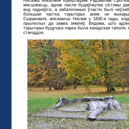
Нясвіжа Мікалаем Крыштафам Радзівілам Сіротк
мясцовасць, аднак пасля будаўніцтва сістэмы да
вод падняўся, а забалочаныя ўчасткі былі неўза
большая частка тэрыторыі аніяк не выкарыс
Сыракомля, апісваючы Нясвіж у 1830-я гады, зга
прылеглых да замка земляў. Вядома, што адз
тэрыторыі будучага парка была канадская таполя, 
стагоддзя.