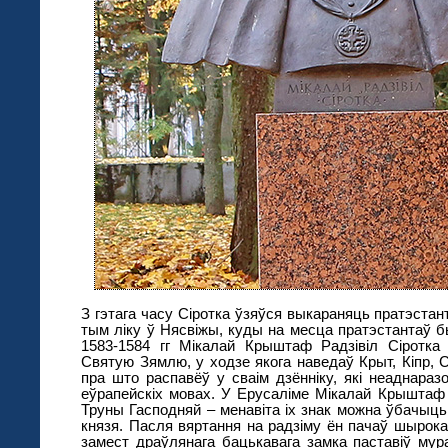
З гэтага часу Сіротка ўзяўся выкараняць пратэстан
тым ліку ў Нясвіжы, куды на месца пратэстантаў б
1583-1584 гг Мікалай Крыштаф Радзівіл Сіротка 
Святую Зямлю, у ходзе якога наведаў Крыт, Кіпр, С
пра што распавёў у сваім дзённіку, які неаднара
еўрапейскіх мовах. У Ерусаліме Мікалай Крыштаф
Труны Гасподняй – менавіта іх знак можна ўбачыць
князя. Пасля вяртання на радзіму ён пачаў шырока
замест драўлянага бацькавага замка паставіў му