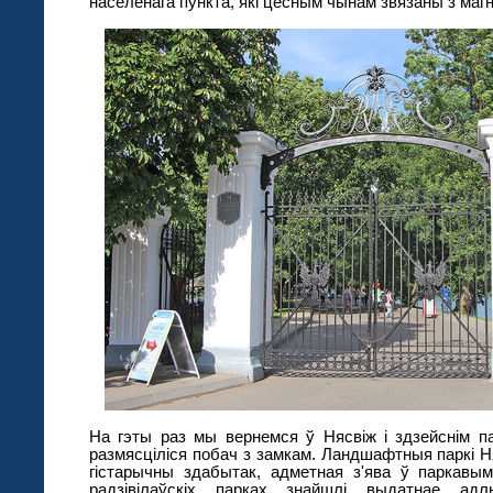
населенага пункта, які цесным чынам звязаны з магн
На гэты раз мы вернемся ў Нясвіж і здзейснім п
размясціліся побач з замкам. Ландшафтныя паркі Ня
гістарычны здабытак, адметная з'ява ў паркавым
радзівілаўскіх парках знайшлі выдатнае адл