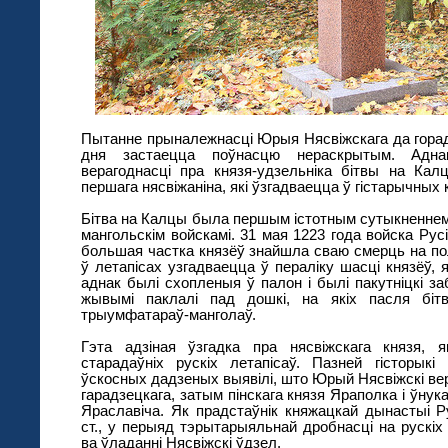
Пытанне прыналежнасці Юрыя Нясвіжскага да гора
дня застаецца поўнасцю нераскрытым. Адна
верагоднасці пра князя-удзельніка бітвы на Ка
першага нясвіжаніна, які ўзгадваецца ў гістарычных 
Бітва на Калцы была першым істотным сутыкненнем 
мангольскім войскамі. 31 мая 1223 года войска Рус
большая частка князёў знайшла сваю смерць на по
ў летапісах узгадваецца ў пераліку шасці князёў, я
аднак былі схопленыя ў палон і былі пакутніцкі з
жывымі паклалі пад дошкі, на якіх пасля бі
трыумфатараў-манголаў.
Гэта адзіная ўзгадка пра нясвіжскага князя, 
старадаўніх рускіх летапісаў. Пазней гісторыкі
ўскосных дадзеных выявілі, што Юрый Нясвіжскі ве
гарадзецкага, затым пінскага князя Яраполка і ўну
Яраславіча. Як прадстаўнік княжацкай дынастыі Ру
ст., у перыяд тэрытарыяльнай дробнасці на руск
ва ўладанні Нясвіжскі ўдзел.