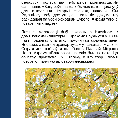
беларускі і польскі паэт, публіцыст і краязнаўца. Я
сачыненне «Вандроўкі па маіх былых ваколіцах» уя
для вывучэння гісторыі Нясвіжа, паколькі С
Радзівілаў меў доступ да шматлікіх дакумента
раскіданыя па ўсёй Усходняй Еўропе. Акрамя таго, ё
гістарычных падзей.
Паэт з маладосці быў звязаны з Нясвіжам.
дамініканскім кляштары Сыракомля вучыўся ў 1830-
паэт працаваў спачатку памочнікам кіраўніка маён
Нясвіжы, а пазней архіварыусам у палацавым архіве
Сыракомля пабраўся шлюбам з Палінай Мітрашэ
Цела. Акрамя «Вандровак па маіх былых ваколіца
санетаў, прысвечаных Нясвіжу, а яго твор "Ілюмі
гісторыю, пачутую ад старой нясвіжанкі.