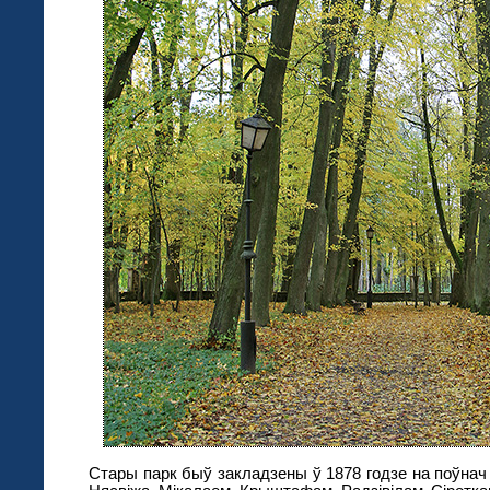
Стары парк быў закладзены ў 1878 годзе на поўнач