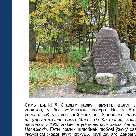
Самы вялікі ў Старым парку памятны валун з
увахода, у бок узбярэжжа возера. На ім Анто
увекавечыў заслугі сваёй жонкі:
«... У знак прызна
па ўпрыгожванні замка Марыі дэ Кастэлян, княгі
паставіў у 1903 годзе яе ўдзячны муж князь Антон
Нясвіжскі»
. Гэты помнік шлюбнай любові ўжо ў са
«каменем жаданняў»: кажуць, калі да яго дакран