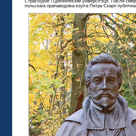
Страсбурзе і Цюбінгенскім універсітэце. Пасля смер
польскага прапаведніка-езуіта Пятра Скаргі публічна