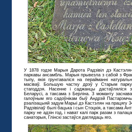
У 1878 годзе Марыя Дарота Радзівіл дэ Кастэлян
паркавы ансамбль. Марыя прывезла з сабой з Фран
тыпу, якія грунтаваліся на перайманні натурал
масіваў. Большую частку дрэў у Старым парку
стагоддзя. Насенне і саджанцы дастаўляліся 
Беларусі, а таксама з Берліна. З моманту заснава
галоўным яго садоўнікам быў Андрэй Пастарэмчы
рэалізацыяй задум Марыі дэ Кастэлян на працягу 3
Радзівілаў былі бацька і сын Стоцкія, а таксама Ант
парку не адзін год, і нават калі парк разам з пала
санаторыя, Глінскі застаўся даглядаць яго.