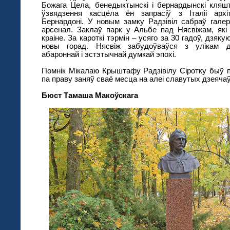
Божага Цела, бенедыктынскі і бернардынскі кляш
ўзвядзення касцёла ён запрасіў з Італіі арх
Бернардоні. У новым замку Радзівіл сабраў галерэ
арсенал. Заклаў парк у Альбе пад Нясвіжам, як
краіне. За кароткі тэрмін – усяго за 30 гадоў, дзя
новы горад. Нясвіж забудоўваўся з улікам д
абароннай і эстэтычнай думкай эпохі.
Помнік Мікалаю Крыштафу Радзівілу Сіротку быў п
па праву заняў сваё месца на алеі славутых дзеячаў
Бюст Тамаша Макоўскага