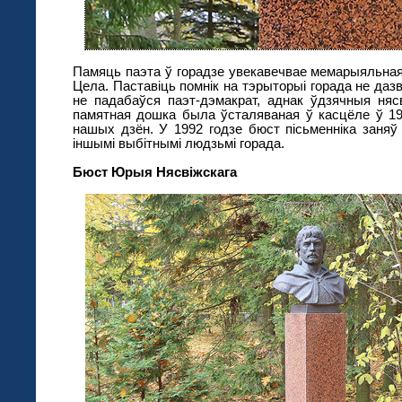
Памяць паэта ў горадзе увекавечвае мемарыяльна
Цела. Паставіць помнік на тэрыторыі горада не дазв
не падабаўся паэт-дэмакрат, аднак ўдзячныя няс
памятная дошка была ўсталяваная ў касцёле ў 19
нашых дзён. У 1992 годзе бюст пісьменніка заня
іншымі выбітнымі людзьмі горада.
Бюст Юрыя Нясвіжскага