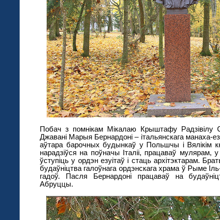
Побач з помнікам Мікалаю Крыштафу Радзівілу 
Джавані Марыя Бернардоні – італьянскага манаха-езу
аўтара барочных будынкаў у Польшчы і Вялікім кн
нарадзіўся на поўначы Італіі, працаваў мулярам,
ўступіць у ордэн езуітаў і стаць архітэктарам. Брат
будаўніцтва галоўнага ордэнскага храма ў Рыме Іль
гадоў. Пасля Бернардоні працаваў на будаўніц
Абруццы.