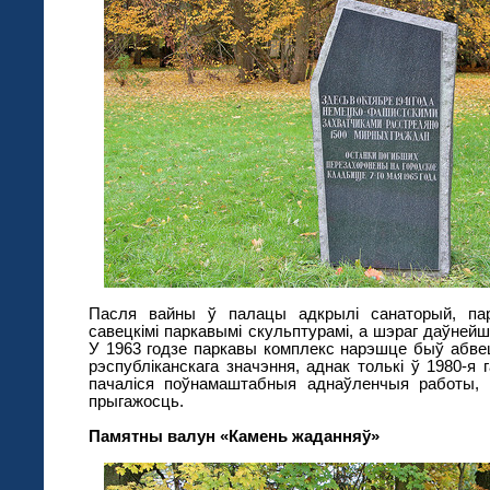
Пасля вайны ў палацы адкрылі санаторый, па
савецкімі паркавымі скульптурамі, а шэраг даўней
У 1963 годзе паркавы комплекс нарэшце быў абв
рэспубліканскага значэння, аднак толькі ў 1980-я
пачаліся поўнамаштабныя аднаўленчыя работы, 
прыгажосць.
Памятны валун «Камень жаданняў»