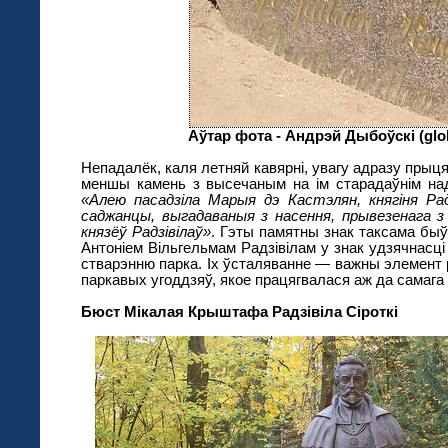
Аўтар фота - Андрэй Дыбоўскі (glob
Непадалёк, каля летняй кавярні, увагу адразу прыц
меншы камень з высечаным на ім старадаўнім над
«Алею пасадзіла Марыя дэ Кастэлян, княгіня Ра
саджанцы, выгадаваныя з насення, прывезенага з
князёў Радзівілаў»
. Гэты памятны знак таксама быў
Антоніем Вільгельмам Радзівілам у знак удзячнасц
стварэнню парка. Іх ўсталяванне — важны элемент р
паркавых угоддзяў, якое працягвалася аж да самага 
Бюст Мікалая Крыштафа Радзівіла Сіроткі