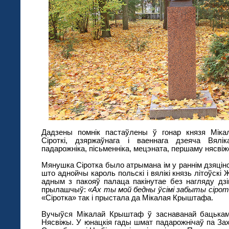
Дадзены помнік пастаўлены ў гонар князя Міка
Сіроткі, дзяржаўнага і ваеннага дзеяча Вялік
падарожніка, пісьменніка, мецэната, першаму нясвіж
Мянушка Сіротка было атрымана ім у раннім дзяцін
што аднойчы кароль польскі і вялікі князь літоўскі
адным з пакояў палаца пакінутае без нагляду дзіц
прылашчыў:
«Ах ты мой бедны ўсімі забыты сірот
«Сіротка» так і прыстала да Мікалая Крыштафа.
Вучыўся Мікалай Крыштаф ў заснаванай бацькам
Нясвіжы. У юнацкія гады шмат падарожнічаў па За