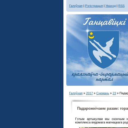
Галоўная
|
Рэгістрацыя
|
Уваход
|
RSS
Галоўная
»
2017
»
Снежань
»
23
» Падар
Падарожнічаем разам: горад
Гэтым артыкулам мы скончым на
комплекса вядомага магнацкага роду