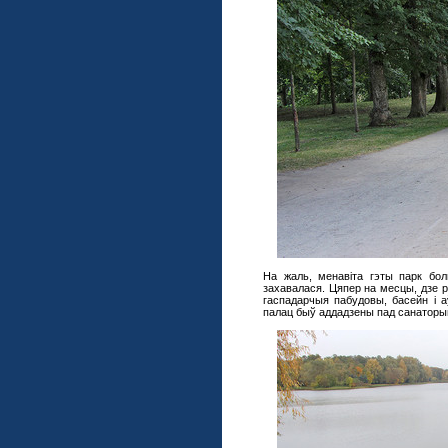
На жаль, менавіта гэты парк бол
захавалася. Цяпер на месцы, дзе 
гаспадарчыя пабудовы, басейн і а
палац быў аддадзены пад санаторы