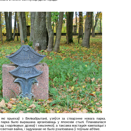
, які прыехаў з Вялікабрытаніі, узяўся за стварэнне новага парка.
парка было вырашана арганізаваць у японскім стылі. Планавалася
сад з карлікавых дрэваў і хмызнякоў, а таксама мастацкія кампазіцыі з
светная вайна, і задуманае не было рэалізавана ў поўным аб'ёме.