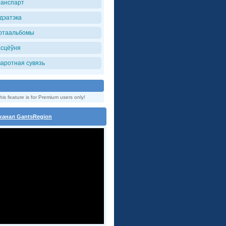
ранспарт
iдэатэка
отаальбомы
асцёўня
варотная сувязь
his feature is for Premium users only!
канал GantsRegion