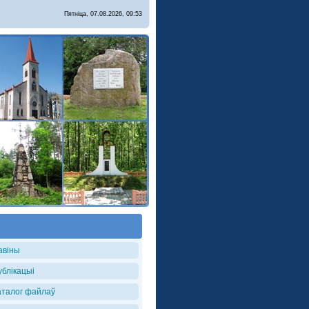
Пятніца, 07.08.2026, 09:53
авіны
ублікацыі
аталог файлаў