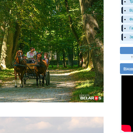
Т
В
Ф
Г
З
T
Відэа