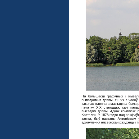
На большасці графічных і жывапі
выпадковыя дрэвы. Яшчэ з часоў М
законах ваеннага мастацтва была 
пачатку XIX стагоддзя, калі пал
высадзілі дрэвы. Аднак комплекс 
Кастэлян. У 1878 годзе пад яе кіра
замка, быў названы Антоніевым у
аднаўлення нясвіжскай рэзідэнцыі п