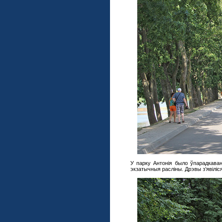
У парку Антонія было ўпарадкава
экзатычныя расліны. Дрэвы з’явіліся