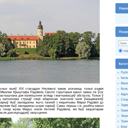
Увах
Пошу
на
Катэг
Публ
Ката
Мала
сных выяў XIX стагоддзя Нясвіжскі замак атачаюць толькі рэдкія
Куль
ікалая Крыштафа Радзівіла Сіроткі тэрыторыя вакол замка па ўсіх
Адук
расчышчана для паляпшэння агляду і магчымасцяў абстрэлу. Толькі ў
ац канчаткова страціў сваё абарончае значэнне каля ўмацаванняў
Спор
паркаў быў закладзены яшчэ пазней з ініцыятывы Марыі Радзівіл дэ
Здар
ўніцтвам быў закладзены шэраг паркаў. Самы першы з іх, разбіты вакол
 гонар мужа Марыі, князя Антонія Радзівіла, які быў ініцыятарам
Грам
асля дзесяцігоддзяў запусцення.
Экан
Тран
Блог