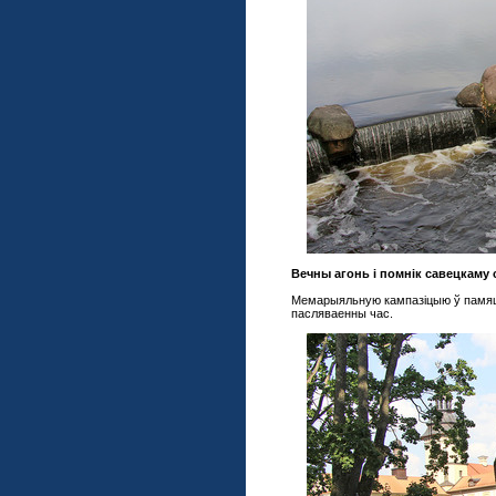
Вечны агонь і помнік савецкаму 
Мемарыяльную кампазіцыю ў памяць
пасляваенны час.