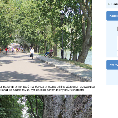
Пада
Каля
Хто т
на размяшчэнне дрэў на былых знешніх лініях абароны, высаджвалі
нават на валах замка; тут жа былі разбітыя клумбы з кветкамі.