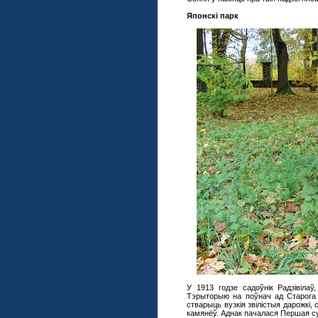
Японскі парк
У 1913 годзе садоўнік Радзівілаў
Тэрыторыю на поўнач ад Старога 
стварыць вузкія звілістыя дарожкі, 
камянёў. Аднак пачалася Першая су