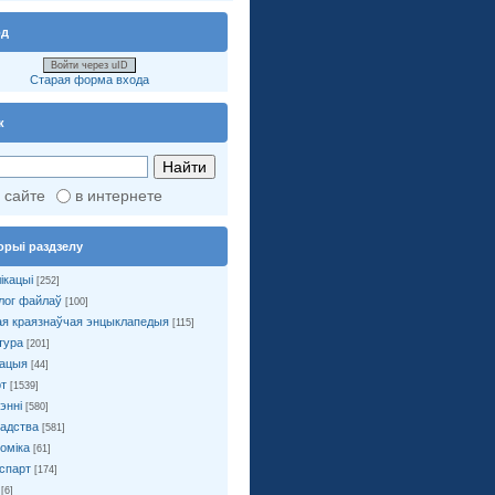
од
Войти через uID
Старая форма входа
к
 сайте
в интернете
орыі раздзелу
ікацыі
[252]
лог файлаў
[100]
я краязнаўчая энцыклапедыя
[115]
тура
[201]
ацыя
[44]
т
[1539]
энні
[580]
адства
[581]
оміка
[61]
спарт
[174]
[6]