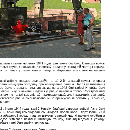
йскамі ў канцы чэрвеня 1941 года практычна без бою. Савецкія войскі
толькі група з некалькіх дзясяткаў салдат у заходняй частцы горада.
х патрапілі ў палон многія салдаты Чырвонай арміі, якія не паспелі
ькі дзён у горадзе знаходзіўся штаб 2-й танкавай групы генерала
 сваіх мемуарах узгадваў пра наведванне палаца. Пасля ўсталявання
зе было створана гета, аднак да лета 1942 ўсе габрэі Нясвіжа былі
 лясы. Быў знішчаны і адзіны ў раёне цыганскі табар. Расстрэльвалі
этым не толькі камуністаў і камсамольцаў, але і каталіцкіх святароў.
віжскага раёна былі накіраваны на прымусовыя работы ў Германію,
нулася.
 ліпеня 1944 года, калі ў Нясвіж ўвайшлі савецкія войскі. Гэта былі
 65-й арміі пад камандаваннем Андрэя Фралянкова і партызаны 27-й
 абаранялі горад, і падчас штурму савецкія часткі панеслі сур’ёзныя
дзе з'явілася некалькі нямецкіх танкаў, якія адыходзілі з усходу.
баве танкі былі адкінутыя назад.
іжане 2 ліпеня святкуюць День горада.