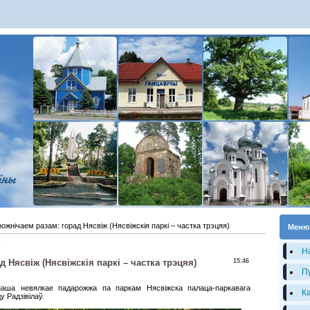
ожнічаем разам: горад Нясвіж (Нясвіжскія паркі – частка трэцяя)
Меню
Н
 Нясвіж (Нясвіжскія паркі – частка трэцяя)
15:46
П
ша невялкае падарожжа па паркам Нясвіжска палаца-паркавага
К
 Радзівілаў.