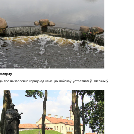
салдату
 пра вызваленне горада ад нямецкіх войскаў ўсталявалі ў Нясвіжы ў