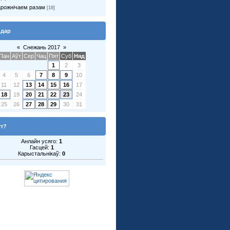
рожнічаем разам
[18]
ндар
«
Снежань 2017
»
Пан
Аўт
Сер
Чац
Пят
Суб
Няд
1
2
3
4
5
6
7
8
9
10
11
12
13
14
15
16
17
18
19
20
21
22
23
24
25
26
27
28
29
30
31
ут?
Анлайн усяго:
1
Гасцей:
1
Карыстальнікаў:
0