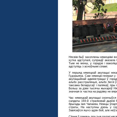
Нясвіж быў захоплены нямецкімі во
хутка адступалі, супраціў аказала 
Тым не менш, у горадзе і ваколіца
адступіць з асноўнымі сіламі.
У перыяд нямецкай акупацыі некал
Гудэрыяна. Сам нямецкі генерал у
акупацыйнай адміністрацыі ў горад
альбо расстраляныя, альбо беглі ў
таксама беларусаў і палякаў, пры г
Больш за дзве тысячы жыхароў Няс
значная іх частка на радзіму не вяр
Час нямецкай акупацыі скончыўся 2
салдаты 193-й стралковай дывізіі
брыгады імя Чапаева. Немцы ўпарта
страты. На наступны дзень у гора
Завязаўся яшчэ адзін бой, але неўза
Сёння ў памяць пра тыя падзеі нясв