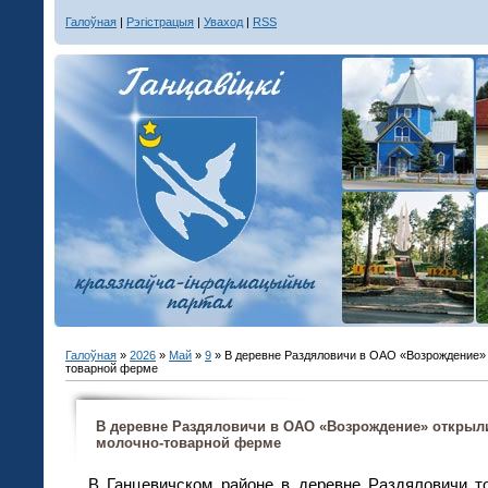
Галоўная
|
Рэгістрацыя
|
Уваход
|
RSS
Галоўная
»
2026
»
Май
»
9
» В деревне Раздяловичи в ОАО «Возрождение» 
товарной ферме
В деревне Раздяловичи в ОАО «Возрождение» открыли
молочно-товарной ферме
В Ганцевичском районе в деревне Раздяловичи т