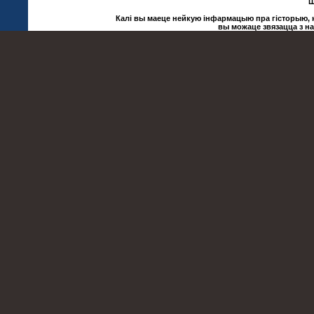
Ш
Калі вы маеце нейкую інфармацыю пра гісторыю, ку
вы можаце звязацца з н