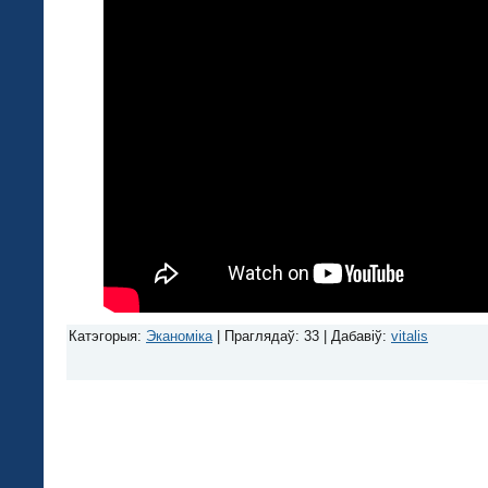
Катэгорыя
:
Эканоміка
|
Праглядаў
: 33 |
Дабавіў
:
vitalis