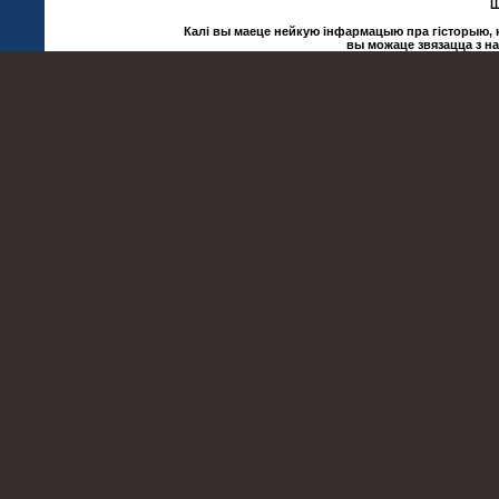
Ш
Калі вы маеце нейкую інфармацыю пра гісторыю, ку
вы можаце звязацца з н