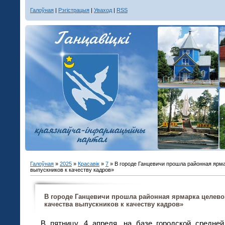
Галоўная
|
Рэгістрацыя
|
Уваход
|
RSS
Галоўная
»
2025
»
Красавік
»
7
» В городе Ганцевичи прошла районная ярма
выпускников к качеству кадров»
В городе Ганцевичи прошла районная ярмарка целево
качества выпускников к качеству кадров»
В пятницу, 4 апреля, на базе городской средн