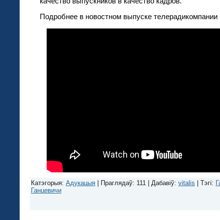
качество выпускников в качество кадров.
Подробнее в новостном выпуске телерадикомпании 
Катэгорыя
:
Адукацыя
|
Праглядаў
: 111 |
Дабавіў
:
vitalis
|
Тэгі
:
Г
Ганцевичи