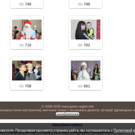
746
746
19.12.2018
19.12.2018
vitalis
vitalis
716
702
19.12.2018
19.12.2018
vitalis
vitalis
708
661
© 2008-2025 www.gants-region.info
 выкарыстанне матэрыялаў магчыма толькі з пісьмовага дазволу аўтараў адпаведных 
Шаноўныя сябры!
ователя. Продолжая просмотр страниц сайта, вы соглашаетесь с
Политикой и
кую інфармацыю пра гісторыю, культуру, этнаграфію Ганцаўшчыны і хацелі б яе 