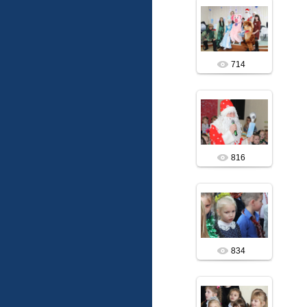
19.12.2018
vitalis
714
19.12.2018
vitalis
816
19.12.2018
vitalis
834
19.12.2018