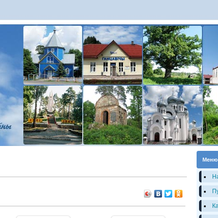
Меню
Н
П
К