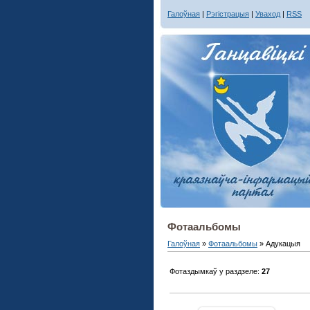
Галоўная
|
Рэгістрацыя
|
Уваход
|
RSS
Фотаальбомы
Галоўная
»
Фотаальбомы
» Адукацыя
Фотаздымкаў у раздзеле
:
27