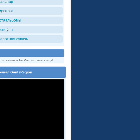
ранспарт
iдэатэка
отаальбомы
асцёўня
варотная сувязь
his feature is for Premium users only!
канал GantsRegion