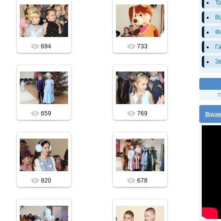
Т
19.12.2018
19.12.2018
В
vitalis
vitalis
Ф
694
733
Г
З
19.12.2018
19.12.2018
T
vitalis
vitalis
659
769
Відэа
19.12.2018
19.12.2018
vitalis
vitalis
820
678
19.12.2018
19.12.2018