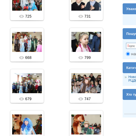
vitalis
vitalis
Увах
725
731
Пошу
19.12.2018
19.12.2018
vitalis
vitalis
на
668
799
Катэг
Ново
19.12.2018
19.12.2018
РЦД
vitalis
vitalis
Хто т
679
747
19.12.2018
19.12.2018
vitalis
vitalis