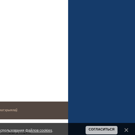
матэрыялаў.
СОГЛАСИТЬСЯ
спользования файлов cookies
.
змясціць у сеціве,