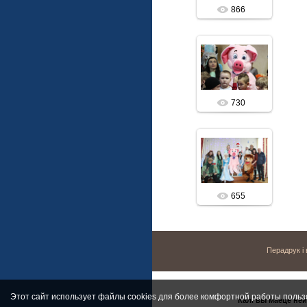
866
19.12.2018
vitalis
730
19.12.2018
vitalis
655
Перадрук і
Этот сайт использует файлы cookies для более комфортной работы польз
Калі вы маеце ней