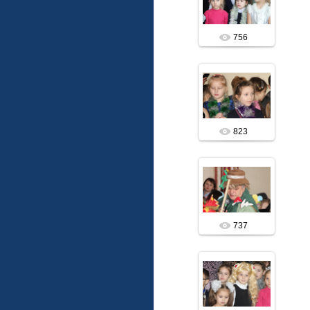
vitalis
756
19.12.2018
vitalis
823
19.12.2018
vitalis
737
19.12.2018
vitalis