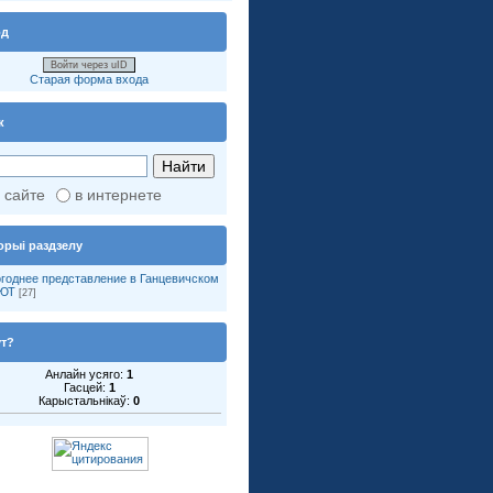
од
Войти через uID
Старая форма входа
к
 сайте
в интернете
орыі раздзелу
годнее представление в Ганцевичском
ЮТ
[27]
ут?
Анлайн усяго:
1
Гасцей:
1
Карыстальнікаў:
0