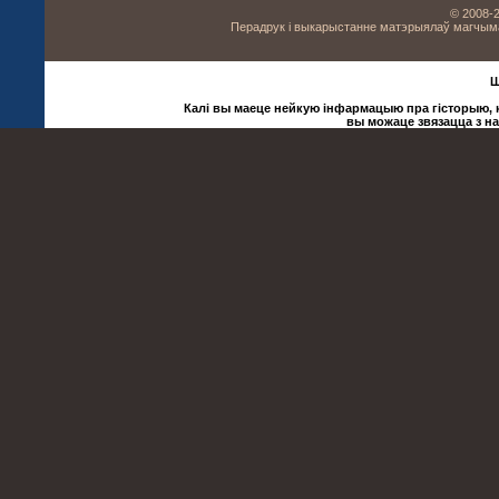
© 2008-2
Перадрук і выкарыстанне матэрыялаў магчыма 
Ш
Калі вы маеце нейкую інфармацыю пра гісторыю, ку
вы можаце звязацца з н