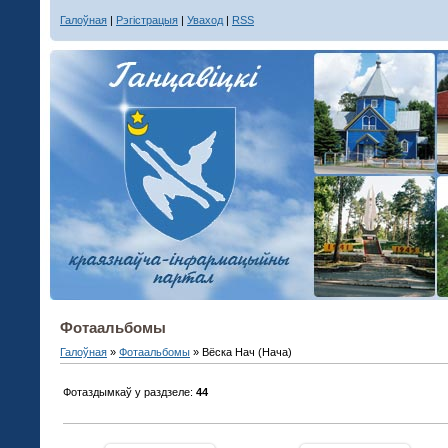
Галоўная
|
Рэгістрацыя
|
Уваход
|
RSS
Фотаальбомы
Галоўная
»
Фотаальбомы
» Вёска Нач (Нача)
Фотаздымкаў у раздзеле
:
44