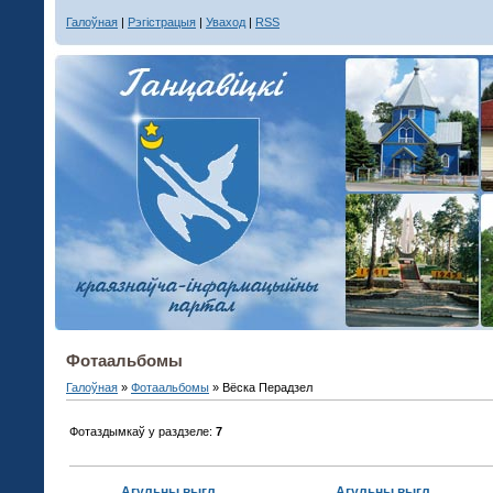
Галоўная
|
Рэгістрацыя
|
Уваход
|
RSS
Фотаальбомы
Галоўная
»
Фотаальбомы
» Вёска Перадзел
Фотаздымкаў у раздзеле
:
7
Агульны выгляд
Агульны выгляд