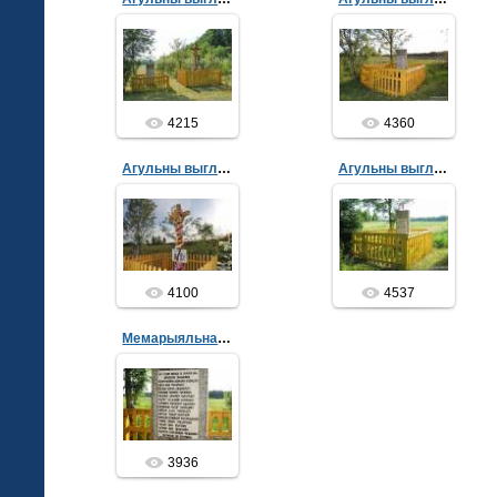
31.10.2014
31.10.2014
admin
admin
4215
4360
Агульны выгляд
Агульны выгляд
31.10.2014
21.06.2013
admin
admin
4100
4537
Мемарыяльная пліта
21.06.2013
admin
3936