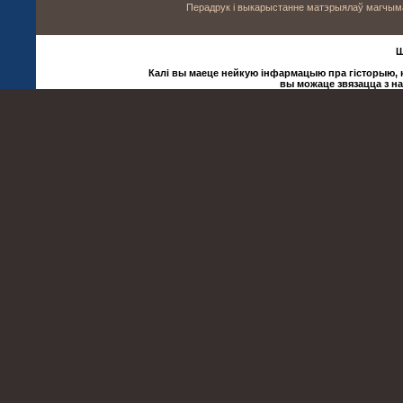
Перадрук і выкарыстанне матэрыялаў магчыма 
Ш
Калі вы маеце нейкую інфармацыю пра гісторыю, ку
вы можаце звязацца з н