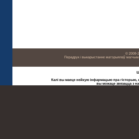
© 2008-2
Перадрук і выкарыстанне матэрыялаў магчыма 
Ш
Калі вы маеце нейкую інфармацыю пра гісторыю, ку
вы можаце звязацца з н