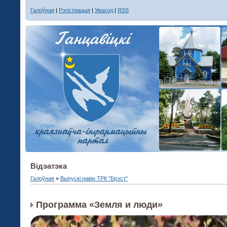
Галоўная
|
Рэгістрацыя
|
Уваход
|
RSS
Вiдэатэка
Галоўная
»
Выпускі навін ТРК "Брэст"
Программа «Земля и люди»