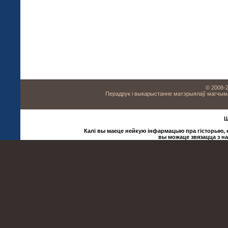
© 2008-2
Перадрук і выкарыстанне матэрыялаў магчыма 
Ш
Калі вы маеце нейкую інфармацыю пра гісторыю, ку
вы можаце звязацца з н