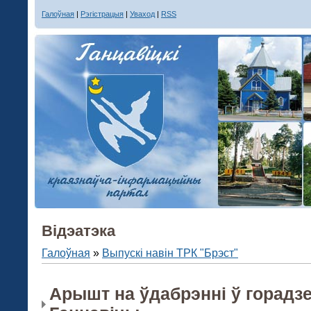
Галоўная
|
Рэгістрацыя
|
Уваход
|
RSS
Вiдэатэка
Галоўная
»
Выпускі навін ТРК "Брэст"
Арышт на ўдабрэнні ў горадз