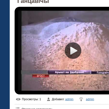
Ганцавічы
Просмотры
: 1
Добавил
:
admin
admin