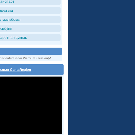
ранспарт
iдэатэка
отаальбомы
асцёўня
варотная сувязь
his feature is for Premium users only!
канал GantsRegion