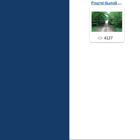
Рэшткі былой уязной брамы
14.07.2012
admin
4127