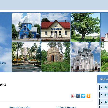
Меню
ліна
Н
П
К
Курган з ахоўнаю дошкаю
Дарога праз парк