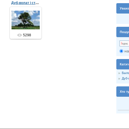
Дуб-волат і старажытны курган
Увах
14.07.2012
Дуб-волат і яго
спрадвечны
сусед
старажытны
Пошу
курган
5298
admin
на
Катэг
Была
Дуб-
Хто т