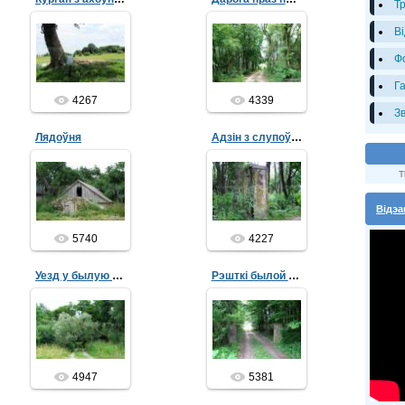
Т
В
11.07.2013
11.07.2013
Ф
admin
admin
Г
4267
4339
З
Лядоўня
Адзін з слупоў уяздной брамы
T
10.07.2013
10.07.2013
admin
admin
Відэа
5740
4227
Уезд у былую сядзібу
Рэшткі былой уязной брамы
10.07.2013
14.07.2012
admin
admin
4947
5381