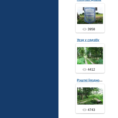
11.07.2013
admin
3958
Уезд у сядзібу
10.07.2013
admin
4412
Рэшткі ўяздной брамы
10.07.2013
admin
4743