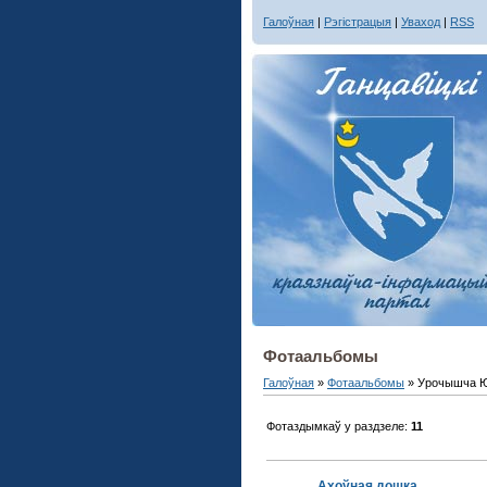
Галоўная
|
Рэгістрацыя
|
Уваход
|
RSS
Фотаальбомы
Галоўная
»
Фотаальбомы
» Урочышча Ю
Фотаздымкаў у раздзеле
:
11
Ахоўная дошка