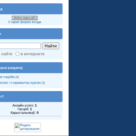
од
Войти через uID
Старая форма входа
к
 сайте
в интернете
орыі раздзелу
я сядзіба
[8]
волат і старажытны курган
[3]
ут?
Анлайн усяго:
1
Гасцей:
1
Карыстальнікаў:
0